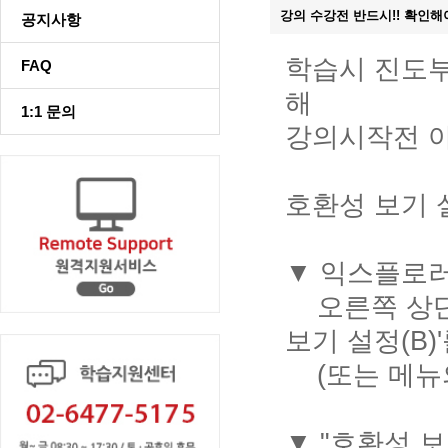
강의 수강전 반드시!! 확인
공지사항
학습시 진도부
FAQ
해
1:1 문의
강의시작전 아
호환성 보기 
▼ 익스플로러
오른쪽 상단 
보기 설정(B)
(또는 메뉴의 
▼ "호환성 보